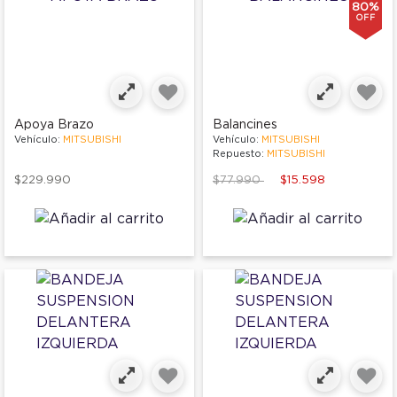
80%
OFF
Apoya Brazo
Balancines
Vehículo:
MITSUBISHI
Vehículo:
MITSUBISHI
Repuesto:
MITSUBISHI
Price reduced from
to
$229.990
$77.990
$15.598