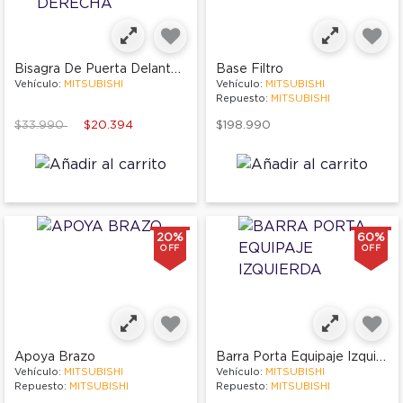
Bisagra De Puerta Delantera Derecha
Base Filtro
Vehículo:
MITSUBISHI
Vehículo:
MITSUBISHI
Repuesto:
MITSUBISHI
Price reduced from
to
$33.990
$20.394
$198.990
20%
60%
OFF
OFF
Barra Porta Equipaje Izquierda
Apoya Brazo
Vehículo:
MITSUBISHI
Vehículo:
MITSUBISHI
Repuesto:
MITSUBISHI
Repuesto:
MITSUBISHI