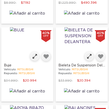
Price reduced from
to
Price reduced from
to
$8.990
$7.192
$1.225.990
$490.396
40%
40%
OFF
OFF
Bieleta De Suspension Delantera
Buje
Vehículo:
MITSUBISHI
Vehículo:
MITSUBISHI
Repuesto:
MITSUBISHI
Repuesto:
MITSUBISHI
Price reduced from
to
Price reduced from
to
$34.990
$20.994
$33.990
$20.394