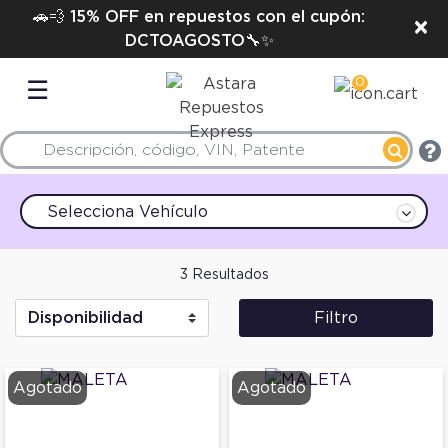
🚗💨 15% OFF en repuestos con el cupón:
×
DCTOAGOSTO🔧✨
0
☰
Selecciona Vehículo
3 Resultados
Filtro
Agotado
Agotado