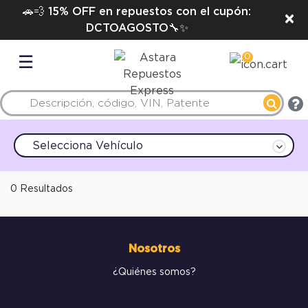
🚗💨 15% OFF en repuestos con el cupón:
×
DCTOAGOSTO🔧✨
0
☰
Selecciona Vehículo
0 Resultados
Nosotros
¿Quiénes somos?