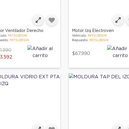
or Ventilador Derecho
Motor Izq Electroven
culo:
MITSUBISHI
Vehículo:
MITSUBISHI
esto:
MITSUBISHI
Repuesto:
MITSUBISHI
ce reduced from
to
1.990
$67.990
3.592