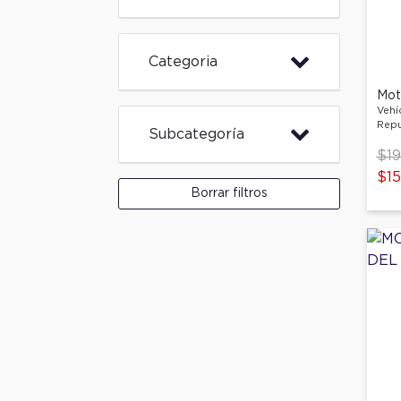
Categoria
Mot
Vehí
Repu
Subcategoría
Pri
$19
$15
Borrar filtros