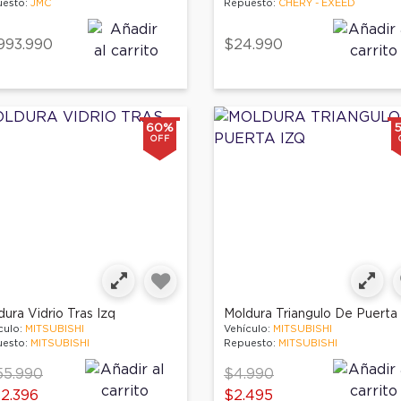
esto:
JMC
Repuesto:
CHERY - EXEED
993.990
$24.990
60%
OFF
ura Vidrio Tras Izq
Moldura Triangulo De Puerta 
culo:
MITSUBISHI
Vehículo:
MITSUBISHI
esto:
MITSUBISHI
Repuesto:
MITSUBISHI
ce reduced from
to
Price reduced from
to
55.990
$4.990
2.396
$2.495