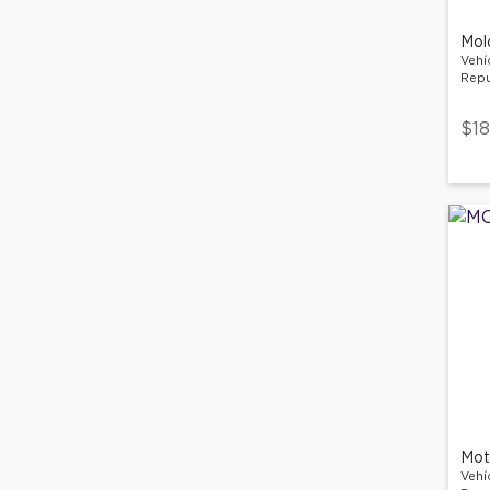
Mold
Vehí
Repu
$18
Mot
Vehí