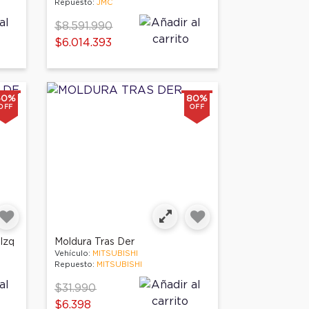
Repuesto:
JMC
Price reduced from
$8.591.990
to
$6.014.393
50%
80%
OFF
OFF
Izq
Moldura Tras Der
Vehículo:
MITSUBISHI
Repuesto:
MITSUBISHI
Price reduced from
to
$31.990
$6.398