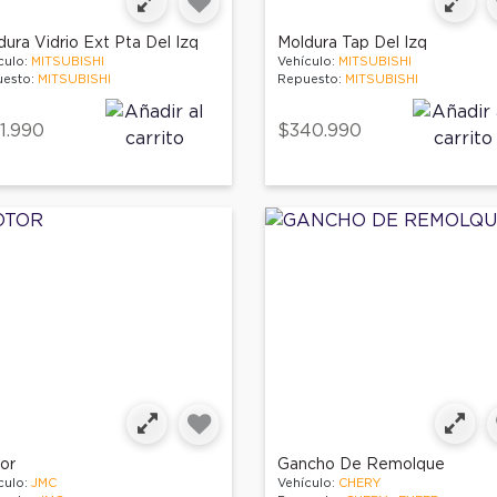
ura Vidrio Ext Pta Del Izq
Moldura Tap Del Izq
culo:
MITSUBISHI
Vehículo:
MITSUBISHI
esto:
MITSUBISHI
Repuesto:
MITSUBISHI
1.990
$340.990
or
Gancho De Remolque
culo:
JMC
Vehículo:
CHERY