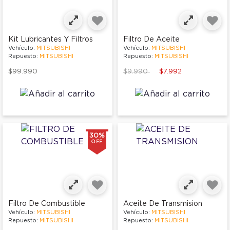
Kit Lubricantes Y Filtros
Filtro De Aceite
Vehículo:
MITSUBISHI
Vehículo:
MITSUBISHI
Repuesto:
MITSUBISHI
Repuesto:
MITSUBISHI
Price reduced from
to
$99.990
$9.990
$7.992
30%
OFF
Filtro De Combustible
Aceite De Transmision
Vehículo:
MITSUBISHI
Vehículo:
MITSUBISHI
Repuesto:
MITSUBISHI
Repuesto:
MITSUBISHI