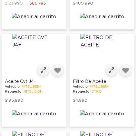
Price reduced from
to
$123.990
$86.793
$480.990
Aceite Cvt J4+
Filtro De Aceite
Vehículo:
MITSUBISHI
Vehículo:
MITSUBISHI
Repuesto:
MITSUBISHI
Repuesto:
OTRO
$195.990
$4.990