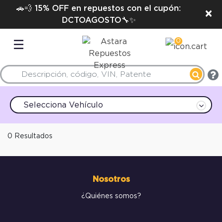
🚗💨 15% OFF en repuestos con el cupón:
×
DCTOAGOSTO🔧✨
0
☰
Selecciona Vehículo
0 Resultados
Nosotros
¿Quiénes somos?