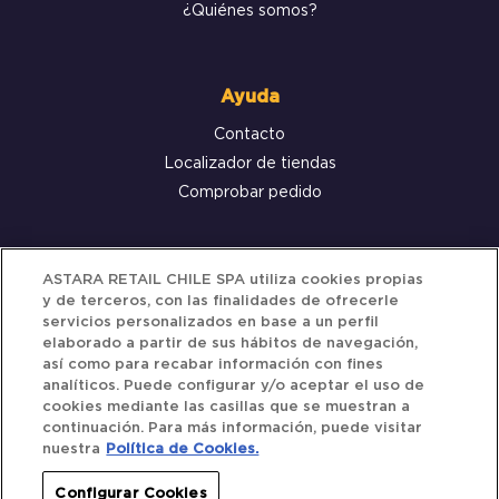
¿Quiénes somos?
Ayuda
Contacto
Localizador de tiendas
Comprobar pedido
Servicio al cliente
ASTARA RETAIL CHILE SPA utiliza cookies propias
y de terceros, con las finalidades de ofrecerle
Términos y Condiciones
servicios personalizados en base a un perfil
elaborado a partir de sus hábitos de navegación,
Política de privacidad
así como para recabar información con fines
Política de Cookies
analíticos. Puede configurar y/o aceptar el uso de
cookies mediante las casillas que se muestran a
continuación. Para más información, puede visitar
nuestra
Política de Cookies.
Siguenos
Configurar Cookies
Redes Sociales