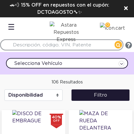
🚗💨 15% OFF en repuestos con el cupón:
×
DCTOAGOSTO🔧✨
0
☰
Selecciona Vehículo
106 Resultados
Filtro
40%
OFF