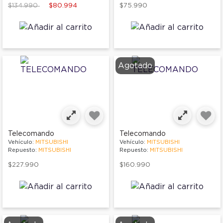
Price reduced from
to
$134.990
$80.994
$75.990
Agotado
Telecomando
Telecomando
Vehículo:
MITSUBISHI
Vehículo:
MITSUBISHI
Repuesto:
MITSUBISHI
Repuesto:
MITSUBISHI
$227.990
$160.990