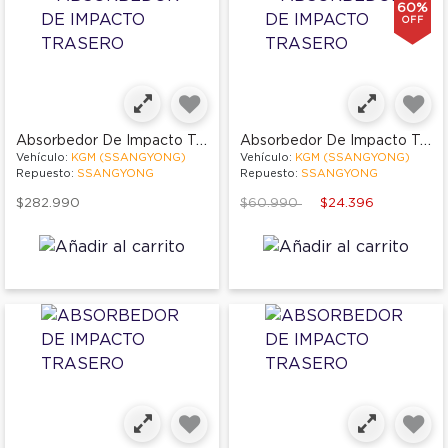
60%
OFF
Absorbedor De Impacto Trasero
Absorbedor De Impacto Trasero
Vehículo:
KGM (SSANGYONG)
Vehículo:
KGM (SSANGYONG)
Repuesto:
SSANGYONG
Repuesto:
SSANGYONG
Price reduced from
to
$282.990
$60.990
$24.396