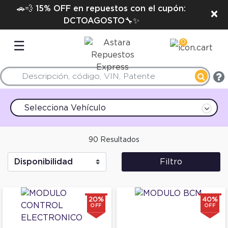
🚗💨 15% OFF en repuestos con el cupón:
×
DCTOAGOSTO🔧✨
0
☰
Selecciona Vehículo
90 Resultados
Filtro
20%
40%
OFF
OFF