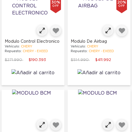
30%
20%
OFF
OFF
Modulo Control Electronico
Modulo De Airbag
Vehículo:
CHERY
Vehículo:
CHERY
Repuesto:
CHERY - EXEED
Repuesto:
CHERY - EXEED
Price reduced from
to
Price reduced from
to
$271.990
$190.393
$514.990
$411.992