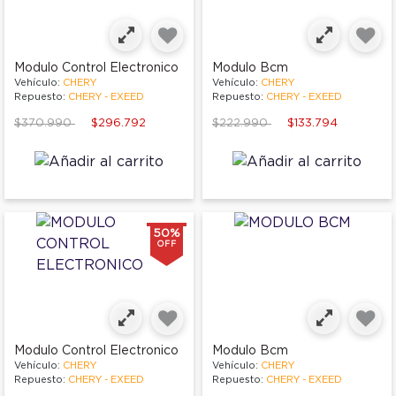
Modulo Control Electronico
Modulo Bcm
Vehículo:
CHERY
Vehículo:
CHERY
Repuesto:
CHERY - EXEED
Repuesto:
CHERY - EXEED
Price reduced from
to
Price reduced from
to
$370.990
$296.792
$222.990
$133.794
50%
OFF
Modulo Control Electronico
Modulo Bcm
Vehículo:
CHERY
Vehículo:
CHERY
Repuesto:
CHERY - EXEED
Repuesto:
CHERY - EXEED