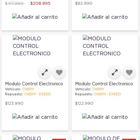
Price reduced from
to
$417.990
$208.995
$82.990
Modulo Control Electronico
Modulo Control Electronico
Vehículo:
CHERY
Vehículo:
CHERY
Repuesto:
CHERY - EXEED
Repuesto:
CHERY - EXEED
$123.990
$122.990