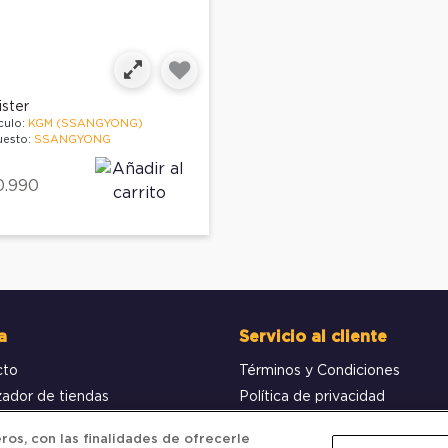
ister
culo:
KGM (SSANGYONG)
esto:
SSANGYONG
0.990
a
Servicio al cliente
cto
Términos y Condiciones
zador de tiendas
Política de privacidad
obar pedido
Política de Cookies
os, con las finalidades de ofrecerle