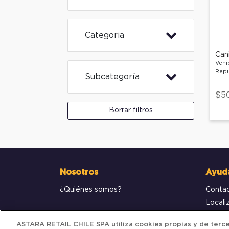
Categoria
Can
Vehí
Repu
Subcategoría
$5
Borrar filtros
Nosotros
Ayud
¿Quiénes somos?
Conta
Locali
Compr
ASTARA RETAIL CHILE SPA utiliza cookies propias y de tercer