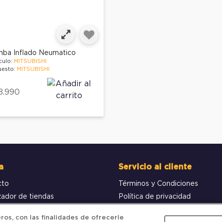
ba Inflado Neumatico
culo:
MITSUBISHI
esto:
MITSUBISHI
8.990
a
Servicio al cliente
cto
Términos y Condiciones
zador de tiendas
Política de privacidad
obar pedido
Política de Cookies
os, con las finalidades de ofrecerle