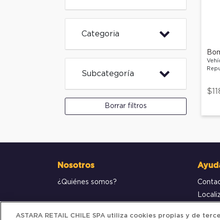
Categoria
Bom
Vehí
Repu
Subcategoría
$11
Borrar filtros
Nosotros
Ayud
¿Quiénes somos?
Conta
Locali
Compr
ASTARA RETAIL CHILE SPA utiliza cookies propias y de tercer