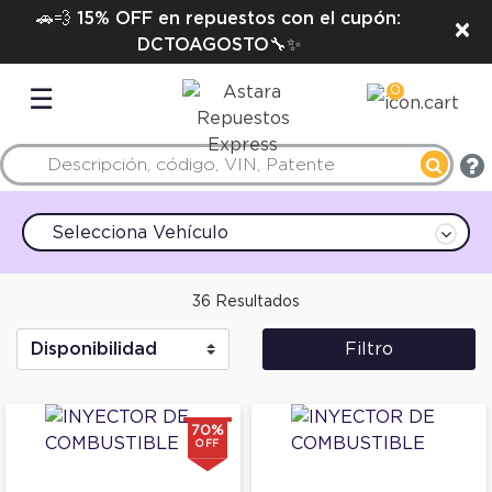
🚗💨 15% OFF en repuestos con el cupón:
×
DCTOAGOSTO🔧✨
0
☰
Selecciona Vehículo
36 Resultados
Filtro
70%
OFF