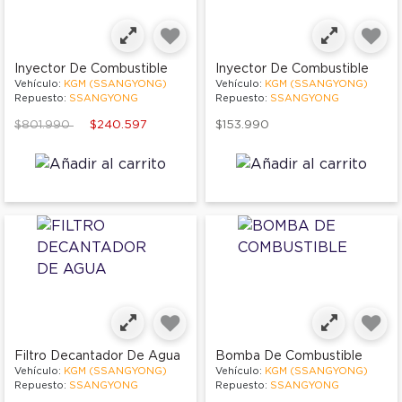
Inyector De Combustible
Inyector De Combustible
Vehículo:
KGM (SSANGYONG)
Vehículo:
KGM (SSANGYONG)
Repuesto:
SSANGYONG
Repuesto:
SSANGYONG
Price reduced from
to
$801.990
$240.597
$153.990
Filtro Decantador De Agua
Bomba De Combustible
Vehículo:
KGM (SSANGYONG)
Vehículo:
KGM (SSANGYONG)
Repuesto:
SSANGYONG
Repuesto:
SSANGYONG