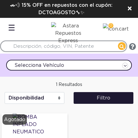
🚗💨 15% OFF en repuestos con el cupón:
×
DCTOAGOSTO🔧✨
0
☰
Selecciona Vehículo
1 Resultados
Filtro
Agotado