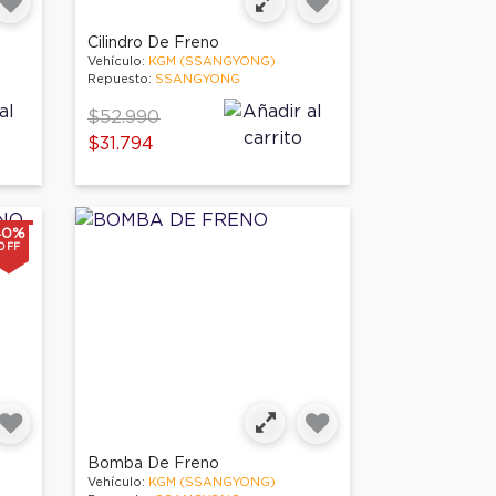
Cilindro De Freno
Vehículo:
KGM (SSANGYONG)
Repuesto:
SSANGYONG
Price reduced from
to
$52.990
$31.794
40%
OFF
Bomba De Freno
Vehículo:
KGM (SSANGYONG)