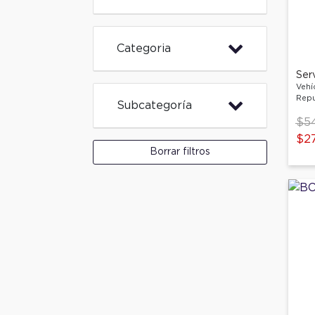
Categoria
Ser
Vehí
Repu
Subcategoría
Pri
$5
$2
Borrar filtros