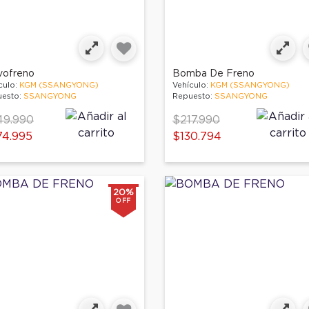
vofreno
Bomba De Freno
culo:
KGM (SSANGYONG)
Vehículo:
KGM (SSANGYONG)
esto:
SSANGYONG
Repuesto:
SSANGYONG
ce reduced from
to
Price reduced from
to
49.990
$217.990
74.995
$130.794
20%
OFF