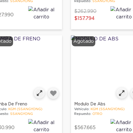
esto:
SSANGYONG
Repuesto:
SSANGYONG
Price reduced from
to
$262.990
7.990
$157.794
tado
Agotado
ba De Freno
Modulo De Abs
culo:
KGM (SSANGYONG)
Vehículo:
KGM (SSANGYONG)
esto:
SSANGYONG
Repuesto:
OTRO
30.990
$567.665