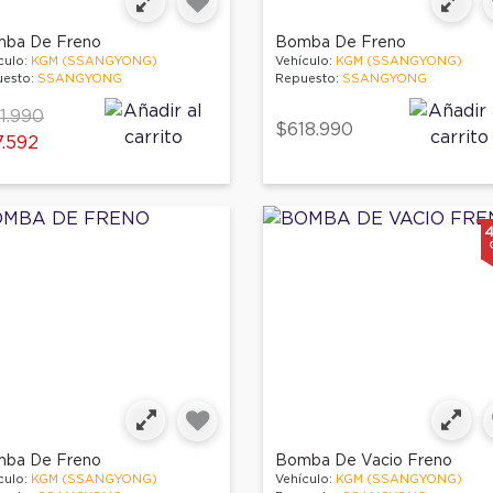
ba De Freno
Bomba De Freno
culo:
KGM (SSANGYONG)
Vehículo:
KGM (SSANGYONG)
esto:
SSANGYONG
Repuesto:
SSANGYONG
ce reduced from
to
1.990
$618.990
.592
ba De Freno
Bomba De Vacio Freno
culo:
KGM (SSANGYONG)
Vehículo:
KGM (SSANGYONG)