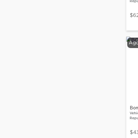
Repu
$62
Ago
Bom
Vehí
Repu
$4