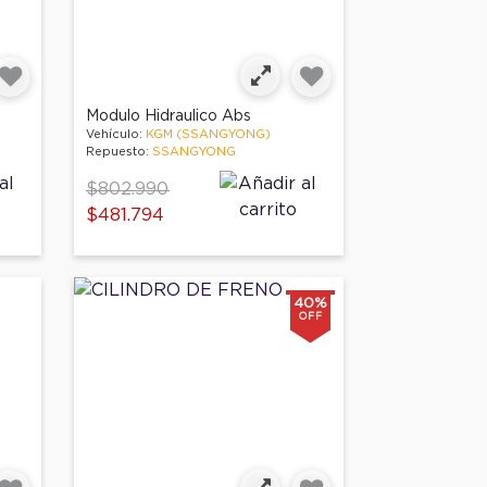
Modulo Hidraulico Abs
Vehículo:
KGM (SSANGYONG)
Repuesto:
SSANGYONG
Price reduced from
to
$802.990
$481.794
40%
OFF