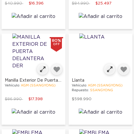
Price reduced from
to
Price reduced from
to
$40.990
$16.396
$84.990
$25.497
80%
OFF
Manilla Exterior De Puerta Delantera Der
Llanta
Vehículo:
KGM (SSANGYONG)
Vehículo:
KGM (SSANGYONG)
Repuesto:
SSANGYONG
Price reduced from
to
$86.990
$17.398
$598.990