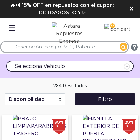
🚗💨 15% OFF en repuestos con el cupón:
×
DCTOAGOSTO🔧✨
0
☰
Selecciona Vehículo
284 Resultados
Filtro
30%
20%
OFF
OFF