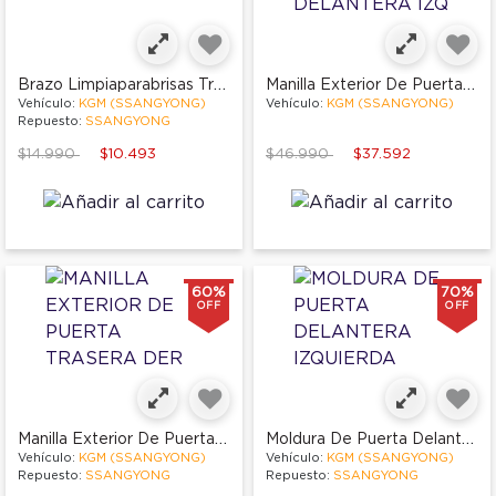
Brazo Limpiaparabrisas Trasero
Manilla Exterior De Puerta Delantera Izq
Vehículo:
KGM (SSANGYONG)
Vehículo:
KGM (SSANGYONG)
Repuesto:
SSANGYONG
Price reduced from
to
Price reduced from
to
$14.990
$10.493
$46.990
$37.592
60%
70%
OFF
OFF
Manilla Exterior De Puerta Trasera Der
Moldura De Puerta Delantera Izquierda
Vehículo:
KGM (SSANGYONG)
Vehículo:
KGM (SSANGYONG)
Repuesto:
SSANGYONG
Repuesto:
SSANGYONG