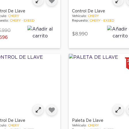
trol De Llave
Control De Llave
culo:
CHERY
Vehículo:
CHERY
esto:
CHERY - EXEED
Repuesto:
CHERY - EXEED
ce reduced from
to
.990
$8.990
596
trol De Llave
Paleta De Llave
culo:
CHERY
Vehículo:
CHERY