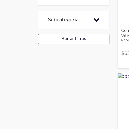
Subcategoría
Con
Vehí
Borrar filtros
Repu
$6