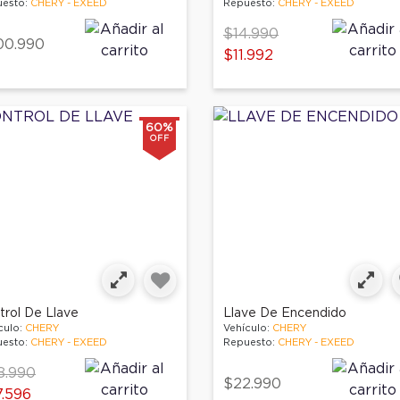
esto:
CHERY - EXEED
Repuesto:
CHERY - EXEED
Price reduced from
to
$14.990
00.990
$11.992
60%
OFF
trol De Llave
Llave De Encendido
culo:
CHERY
Vehículo:
CHERY
esto:
CHERY - EXEED
Repuesto:
CHERY - EXEED
ce reduced from
to
8.990
$22.990
.596