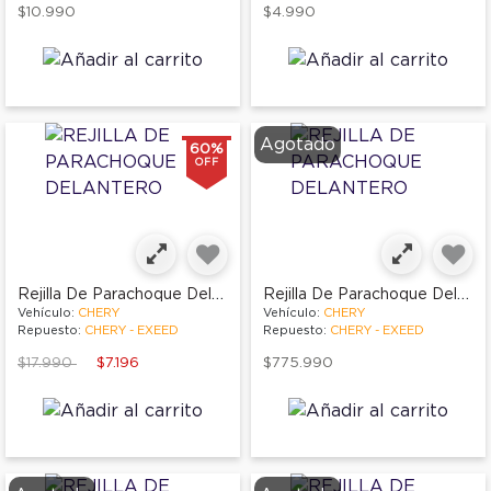
$10.990
$4.990
Agotado
60%
OFF
Rejilla De Parachoque Delantero
Rejilla De Parachoque Delantero
Vehículo:
CHERY
Vehículo:
CHERY
Repuesto:
CHERY - EXEED
Repuesto:
CHERY - EXEED
Price reduced from
to
$17.990
$7.196
$775.990