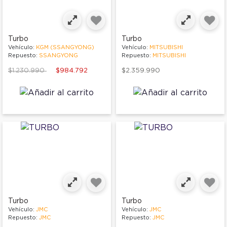
Turbo
Turbo
Vehículo:
KGM (SSANGYONG)
Vehículo:
MITSUBISHI
Repuesto:
SSANGYONG
Repuesto:
MITSUBISHI
Price reduced from
to
$1.230.990
$984.792
$2.359.990
Turbo
Turbo
Vehículo:
JMC
Vehículo:
JMC
Repuesto:
JMC
Repuesto:
JMC