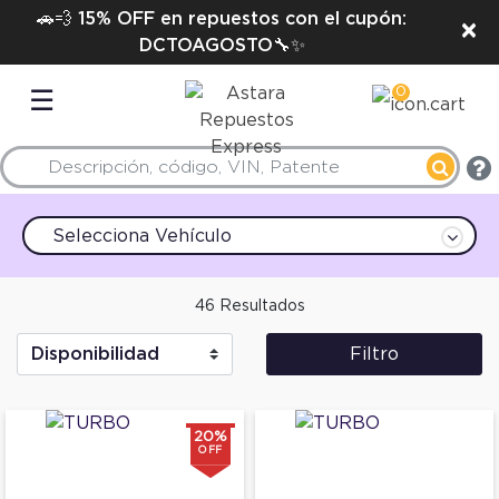
🚗💨 15% OFF en repuestos con el cupón:
×
DCTOAGOSTO🔧✨
0
☰
Selecciona Vehículo
46 Resultados
Filtro
20%
OFF