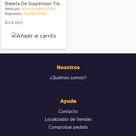
Bieleta De Suspension Trasera
Vehículo:
KGM (SSANGYONG)
Repuesto:
SSANGYONG
$124.990
Nosotros
¿Quiénes somos?
Ayuda
Contacto
Localizador de tiendas
Comprobar pedido