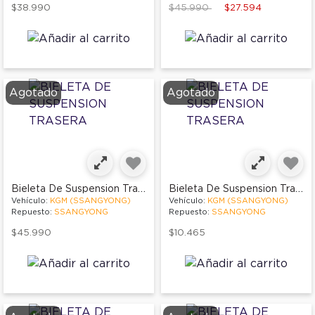
Price reduced from
to
$38.990
$45.990
$27.594
Agotado
Agotado
Bieleta De Suspension Trasera
Bieleta De Suspension Trasera
Vehículo:
KGM (SSANGYONG)
Vehículo:
KGM (SSANGYONG)
Repuesto:
SSANGYONG
Repuesto:
SSANGYONG
$45.990
$10.465