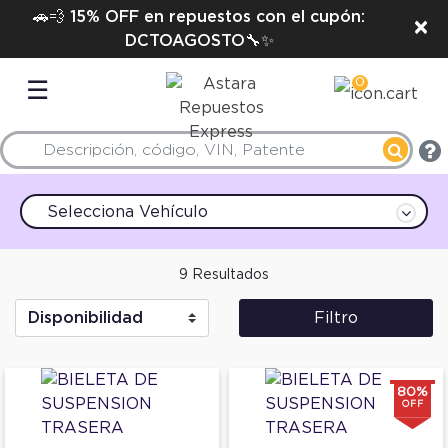
🚗💨 15% OFF en repuestos con el cupón:
×
DCTOAGOSTO🔧✨
0
☰
Selecciona Vehículo
9 Resultados
Filtro
80%
OFF