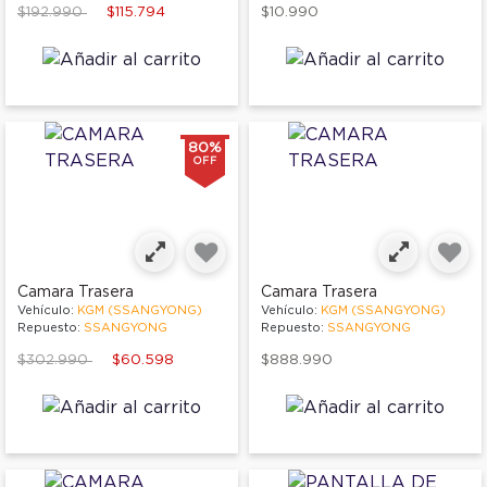
Price reduced from
to
$192.990
$115.794
$10.990
80%
OFF
Camara Trasera
Camara Trasera
Vehículo:
KGM (SSANGYONG)
Vehículo:
KGM (SSANGYONG)
Repuesto:
SSANGYONG
Repuesto:
SSANGYONG
Price reduced from
to
$302.990
$60.598
$888.990