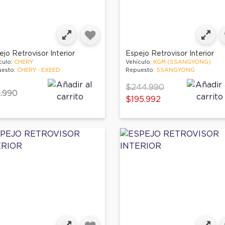
jo Retrovisor Interior
Espejo Retrovisor Interior
culo:
CHERY
Vehículo:
KGM (SSANGYONG)
esto:
CHERY - EXEED
Repuesto:
SSANGYONG
Price reduced from
to
$244.990
.990
$195.992