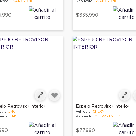
esto:
SSANGYONG
Repuesto:
SSANGYONG
5.990
$635.990
jo Retrovisor Interior
Espejo Retrovisor Interior
culo:
JMC
Vehículo:
CHERY
esto:
JMC
Repuesto:
CHERY - EXEED
990
$77.990