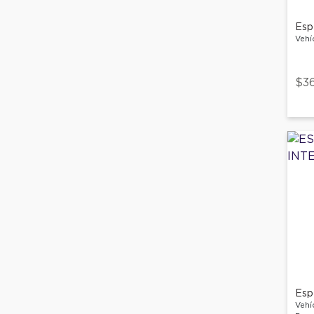
Espe
Vehí
$3
Espe
Vehí