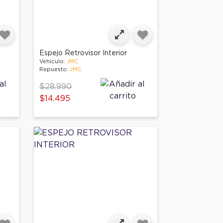
Espejo Retrovisor Interior
Vehículo:
JMC
Repuesto:
JMC
Price reduced from
to
$28.990
$14.495