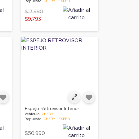
Repuesto:
CHERY - EXEED
Price reduced from
to
$13.990
$9.793
Espejo Retrovisor Interior
Vehículo:
CHERY
Repuesto:
CHERY - EXEED
$50.990