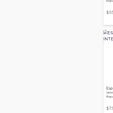
Repu
$5
Espe
Vehí
Repu
$7.