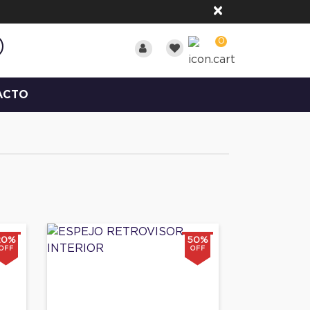
×
0
ACTO
20%
50%
OFF
OFF