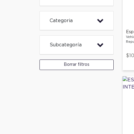
Categoria
Espe
Vehí
Repu
Subcategoría
$10
Borrar filtros