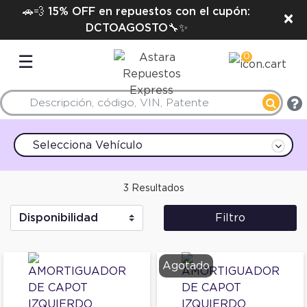
🚗💨 15% OFF en repuestos con el cupón:
×
DCTOAGOSTO🔧✨
0
☰
Selecciona Vehículo
3 Resultados
Filtro
Agotado