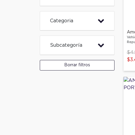
Categoria
Vehí
Repu
Subcategoría
Pri
$4
$3.
Borrar filtros