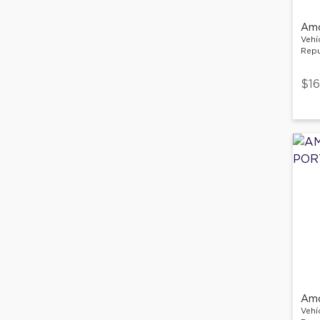
Vehí
Repu
$16
Vehí