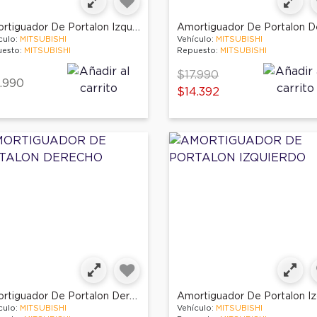
Amortiguador De Portalon Izquierdo
culo:
MITSUBISHI
Vehículo:
MITSUBISHI
esto:
MITSUBISHI
Repuesto:
MITSUBISHI
Price reduced from
to
$17.990
.990
$14.392
Amortiguador De Portalon Derecho
culo:
MITSUBISHI
Vehículo:
MITSUBISHI