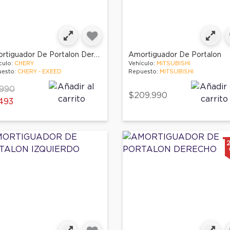
Amortiguador De Portalon Derecho
Amortiguador De Portalon
culo:
CHERY
Vehículo:
MITSUBISHI
esto:
CHERY - EXEED
Repuesto:
MITSUBISHI
ce reduced from
to
.990
$209.990
493