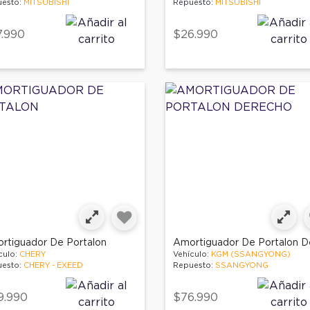
esto:
MITSUBISHI
Repuesto:
MITSUBISHI
.990
$26.990
rtiguador De Portalon
culo:
CHERY
Vehículo:
KGM (SSANGYONG)
esto:
CHERY - EXEED
Repuesto:
SSANGYONG
9.990
$76.990