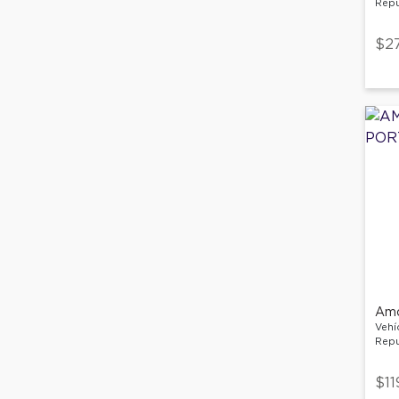
Repu
$27
Amo
Vehí
Repu
$11