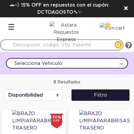
🚗💨 15% OFF en repuestos con el cupón:
×
DCTOAGOSTO🔧✨
0
☰
Selecciona Vehículo
8 Resultados
Filtro
30%
OFF