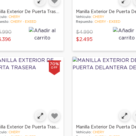
Manilla Exterior De Puerta Trasera Der
culo:
CHERY
Vehículo:
CHERY
esto:
CHERY - EXEED
Repuesto:
CHERY - EXEED
ce reduced from
to
Price reduced from
to
5.990
$4.990
.396
$2.495
70%
OFF
Manilla Exterior De Puerta Trasera
culo:
CHERY
Vehículo:
CHERY