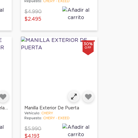
Repuesto:
CHERY - EXEED
Price reduced from
to
$4.990
$2.495
30%
OFF
Manilla Exterior De Puerta Delantera Der
Manilla Exterior De Puerta
Vehículo:
CHERY
Repuesto:
CHERY - EXEED
Price reduced from
to
$5.990
$4.193