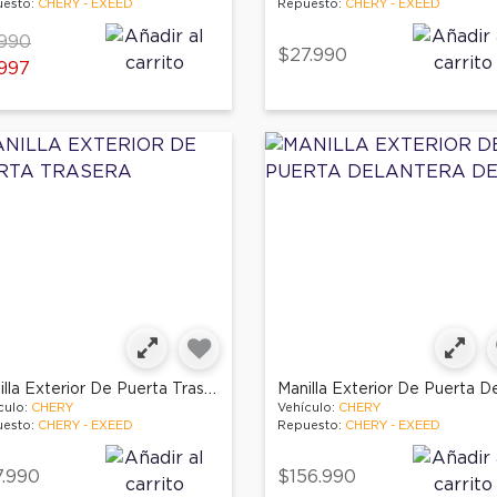
esto:
CHERY - EXEED
Repuesto:
CHERY - EXEED
ce reduced from
to
990
$27.990
997
Manilla Exterior De Puerta Trasera
culo:
CHERY
Vehículo:
CHERY
esto:
CHERY - EXEED
Repuesto:
CHERY - EXEED
.990
$156.990