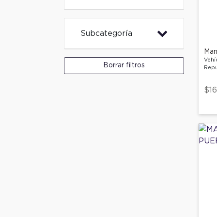
Subcategoría
Man
Vehí
Borrar filtros
Repu
$16