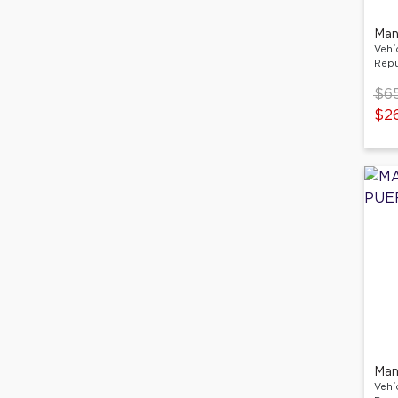
Vehí
Repu
Pri
$6
$26
Vehí