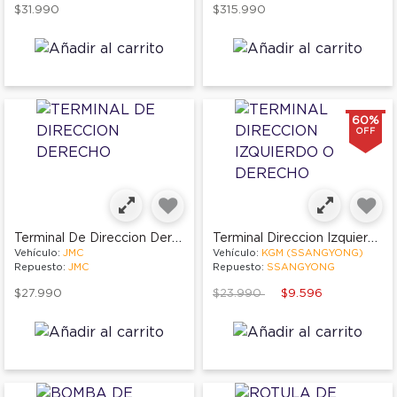
$31.990
$315.990
60%
OFF
Terminal De Direccion Derecho
Terminal Direccion Izquierdo O Derecho
Vehículo:
JMC
Vehículo:
KGM (SSANGYONG)
Repuesto:
JMC
Repuesto:
SSANGYONG
Price reduced from
to
$27.990
$23.990
$9.596