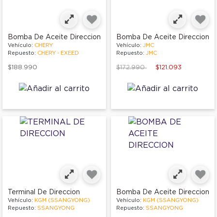
Bomba De Aceite Direccion
Bomba De Aceite Direccion
Vehículo:
CHERY
Vehículo:
JMC
Repuesto:
CHERY - EXEED
Repuesto:
JMC
Price reduced from
to
$188.990
$172.990
$121.093
Terminal De Direccion
Bomba De Aceite Direccion
Vehículo:
KGM (SSANGYONG)
Vehículo:
KGM (SSANGYONG)
Repuesto:
SSANGYONG
Repuesto:
SSANGYONG