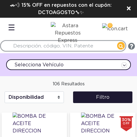
🚗💨 15% OFF en repuestos con el cupón:
×
DCTOAGOSTO🔧✨
0
☰
Selecciona Vehículo
106 Resultados
Filtro
30%
OFF