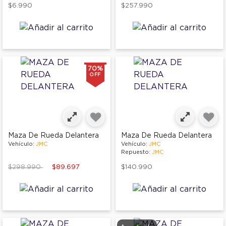
$6.990
$257.990
70%
OFF
Maza De Rueda Delantera
Maza De Rueda Delantera
Vehículo:
JMC
Vehículo:
JMC
Repuesto:
JMC
Price reduced from
to
$298.990
$89.697
$140.990