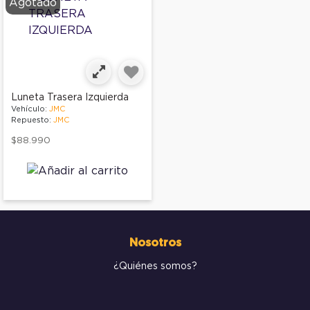
Agotado
Luneta Trasera Izquierda
Vehículo:
JMC
Repuesto:
JMC
$88.990
Nosotros
¿Quiénes somos?