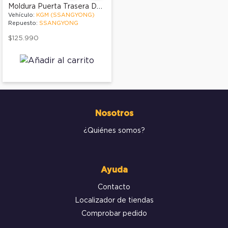
Moldura Puerta Trasera Derecha
Vehículo:
KGM (SSANGYONG)
Repuesto:
SSANGYONG
$125.990
Nosotros
¿Quiénes somos?
Ayuda
Contacto
Localizador de tiendas
Comprobar pedido