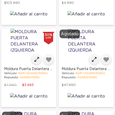
$105.990
$4.990
Agotado
30%
OFF
Moldura Puerta Delantera Izquierda
Moldura Puerta Delantera Izquierda
Vehículo:
KGM (SSANGYONG)
Vehículo:
KGM (SSANGYONG)
Repuesto:
SSANGYONG
Repuesto:
SSANGYONG
Price reduced from
to
$4.990
$3.493
$47.990