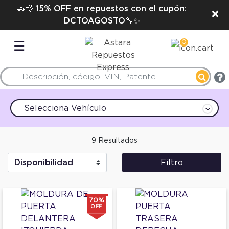
🚗💨 15% OFF en repuestos con el cupón:
×
DCTOAGOSTO🔧✨
0
☰
Selecciona Vehículo
9 Resultados
Filtro
70%
OFF