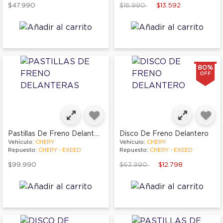
Price reduced from
to
$47.990
$16.990
$13.592
80%
OFF
Pastillas De Freno Delanteras
Disco De Freno Delantero
Vehículo:
CHERY
Vehículo:
CHERY
Repuesto:
CHERY - EXEED
Repuesto:
CHERY - EXEED
Price reduced from
to
$99.990
$63.990
$12.798