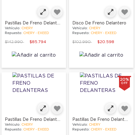
Pastillas De Freno Delanteras
Disco De Freno Delantero
Vehículo:
CHERY
Vehículo:
CHERY
Repuesto:
CHERY - EXEED
Repuesto:
CHERY - EXEED
Price reduced from
to
Price reduced from
to
$142.990
$85.794
$102.990
$20.598
20%
OFF
Pastillas De Freno Delanteras
Pastillas De Freno Delanteras
Vehículo:
CHERY
Vehículo:
CHERY
Repuesto:
CHERY - EXEED
Repuesto:
CHERY - EXEED