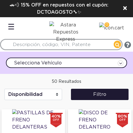
🚗💨 15% OFF en repuestos con el cupón:
×
DCTOAGOSTO🔧✨
0
☰
Selecciona Vehículo
50 Resultados
Filtro
40%
80%
OFF
OFF