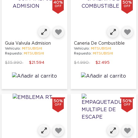
40%
50%
OFF
OFF
Guia Valvula Admision
Caneria De Combustible
Vehículo:
MITSUBISHI
Vehículo:
MITSUBISHI
Repuesto:
MITSUBISHI
Repuesto:
MITSUBISHI
Price reduced from
to
Price reduced from
to
$35.990
$21.594
$4.990
$2.495
50%
50%
OFF
OFF