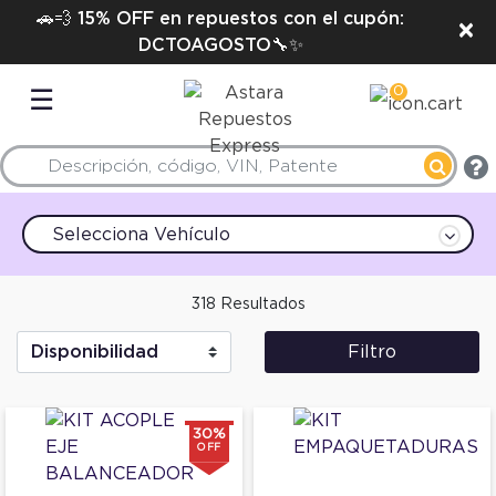
🚗💨 15% OFF en repuestos con el cupón:
×
DCTOAGOSTO🔧✨
0
☰
Selecciona Vehículo
318 Resultados
Filtro
30%
OFF