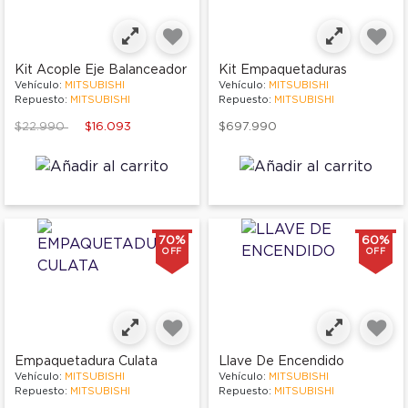
Kit Acople Eje Balanceador
Kit Empaquetaduras
Vehículo:
MITSUBISHI
Vehículo:
MITSUBISHI
Repuesto:
MITSUBISHI
Repuesto:
MITSUBISHI
Price reduced from
to
$22.990
$16.093
$697.990
70%
60%
OFF
OFF
Empaquetadura Culata
Llave De Encendido
Vehículo:
MITSUBISHI
Vehículo:
MITSUBISHI
Repuesto:
MITSUBISHI
Repuesto:
MITSUBISHI