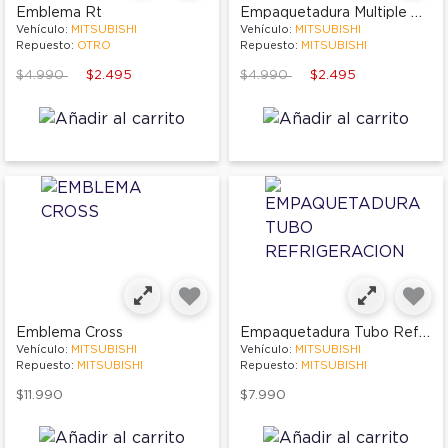
Empaquetadura Multiple De Escape
Emblema Rt
Vehículo:
MITSUBISHI
Vehículo:
MITSUBISHI
Repuesto:
OTRO
Repuesto:
MITSUBISHI
Price reduced from
to
Price reduced from
to
$4.990
$2.495
$4.990
$2.495
Empaquetadura Tubo Refrigeracion
Emblema Cross
Vehículo:
MITSUBISHI
Vehículo:
MITSUBISHI
Repuesto:
MITSUBISHI
Repuesto:
MITSUBISHI
$11.990
$7.990