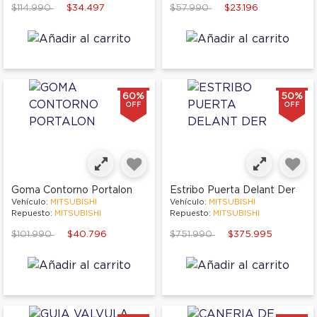
Price reduced from
to
Price reduced from
to
$114.990
$34.497
$57.990
$23.196
60%
50%
OFF
OFF
Goma Contorno Portalon
Estribo Puerta Delant Der
Vehículo:
MITSUBISHI
Vehículo:
MITSUBISHI
Repuesto:
MITSUBISHI
Repuesto:
MITSUBISHI
Price reduced from
to
Price reduced from
to
$101.990
$40.796
$751.990
$375.995