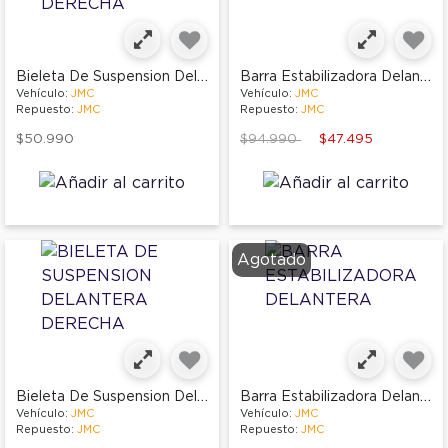
Bieleta De Suspension Delantera Derecha
Barra Estabilizadora Delantera
Vehículo:
JMC
Vehículo:
JMC
Repuesto:
JMC
Repuesto:
JMC
Price reduced from
to
$50.990
$94.990
$47.495
Agotado
Bieleta De Suspension Delantera Derecha
Barra Estabilizadora Delantera
Vehículo:
JMC
Vehículo:
JMC
Repuesto:
JMC
Repuesto:
JMC