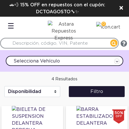
🚗💨 15% OFF en repuestos con el cupón:
×
DCTOAGOSTO🔧✨
0
☰
Selecciona Vehículo
4 Resultados
Filtro
50%
OFF