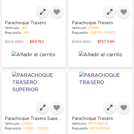
Parachoque Trasero
Parachoque Trasero
Vehículo:
JMC
Vehículo:
CHERY
Repuesto:
JMC
Repuesto:
CHERY - EXEED
Price reduced from
to
Price reduced from
to
$103.990
$83.192
$393.990
$157.596
Parachoque Trasero Superior
Parachoque Trasero
Vehículo:
CHERY
Vehículo:
MITSUBISHI
Repuesto:
CHERY - EXEED
Repuesto:
MITSUBISHI