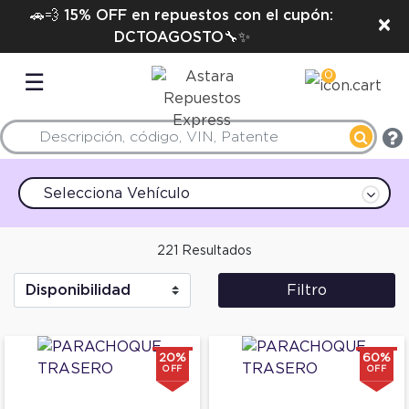
🚗💨 15% OFF en repuestos con el cupón:
×
DCTOAGOSTO🔧✨
0
☰
Selecciona Vehículo
221 Resultados
Filtro
20%
60%
OFF
OFF