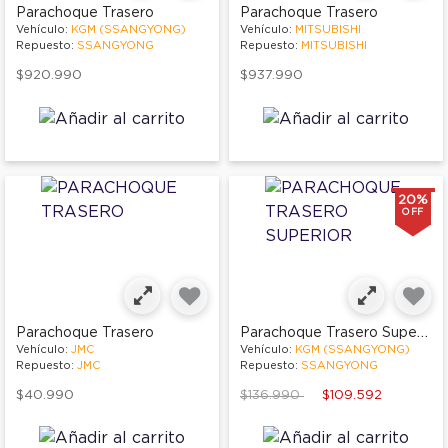
Parachoque Trasero
Parachoque Trasero
Vehículo:
KGM (SSANGYONG)
Vehículo:
MITSUBISHI
Repuesto:
SSANGYONG
Repuesto:
MITSUBISHI
$920.990
$937.990
20%
OFF
Parachoque Trasero Superior
Parachoque Trasero
Vehículo:
JMC
Vehículo:
KGM (SSANGYONG)
Repuesto:
JMC
Repuesto:
SSANGYONG
Price reduced from
to
$40.990
$136.990
$109.592