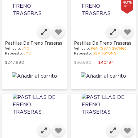
40%
OFF
Pastillas De Freno Traseras
Pastillas De Freno Traseras
Vehículo:
JMC
Vehículo:
KGM (SSANGYONG)
Repuesto:
JMC
Repuesto:
SSANGYONG
Price reduced from
to
$247.990
$66.990
$40.194