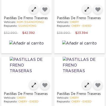
Pastillas De Freno Traseras
Pastillas De Freno Traseras
Vehículo:
KGM (SSANGYONG)
Vehículo:
CHERY
Repuesto:
SSANGYONG
Repuesto:
CHERY - EXEED
Price reduced from
to
Price reduced from
to
$52.990
$42.392
$38.990
$23.394
Pastillas De Freno Traseras
Pastillas De Freno Traseras
Vehículo:
CHERY
Vehículo:
CHERY
Repuesto:
CHERY - EXEED
Repuesto:
CHERY - EXEED