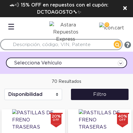
🚗💨 15% OFF en repuestos con el cupón:
×
DCTOAGOSTO🔧✨
0
☰
Selecciona Vehículo
70 Resultados
Filtro
20%
40%
OFF
OFF