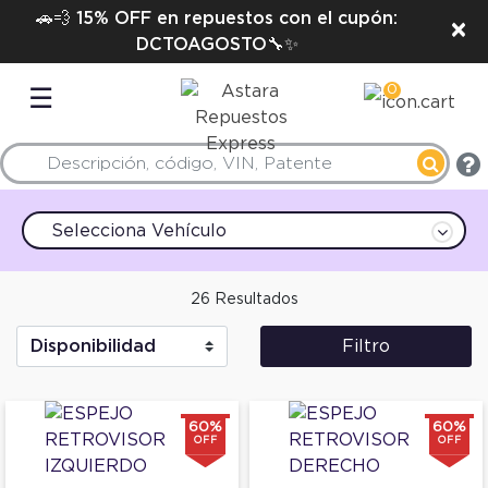
🚗💨 15% OFF en repuestos con el cupón:
×
DCTOAGOSTO🔧✨
0
☰
Selecciona Vehículo
26 Resultados
Filtro
60%
60%
OFF
OFF