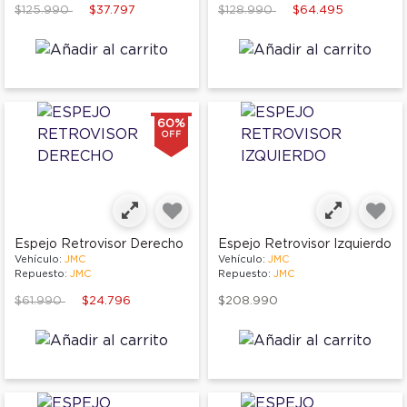
Price reduced from
to
Price reduced from
to
$125.990
$37.797
$128.990
$64.495
60%
OFF
Espejo Retrovisor Derecho
Espejo Retrovisor Izquierdo
Vehículo:
JMC
Vehículo:
JMC
Repuesto:
JMC
Repuesto:
JMC
Price reduced from
to
$61.990
$24.796
$208.990