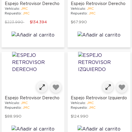
Espejo Retrovisor Derecho
Espejo Retrovisor Derecho
Vehículo:
JMC
Vehículo:
JMC
Repuesto:
JMC
Repuesto:
JMC
Price reduced from
to
$223.990
$134.394
$67.990
Espejo Retrovisor Derecho
Espejo Retrovisor Izquierdo
Vehículo:
JMC
Vehículo:
JMC
Repuesto:
JMC
Repuesto:
JMC
$88.990
$124.990