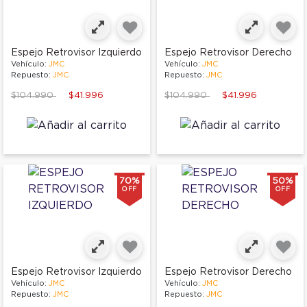
Espejo Retrovisor Izquierdo
Espejo Retrovisor Derecho
Vehículo:
JMC
Vehículo:
JMC
Repuesto:
JMC
Repuesto:
JMC
Price reduced from
to
Price reduced from
to
$104.990
$41.996
$104.990
$41.996
70%
50%
OFF
OFF
Espejo Retrovisor Izquierdo
Espejo Retrovisor Derecho
Vehículo:
JMC
Vehículo:
JMC
Repuesto:
JMC
Repuesto:
JMC