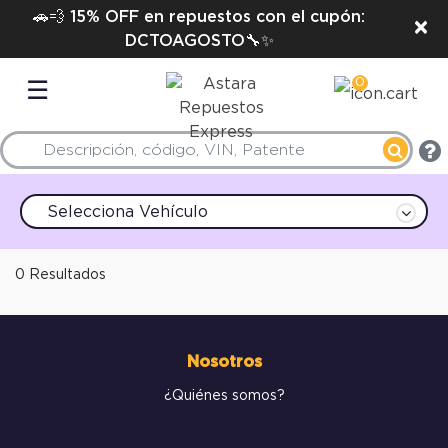
🚗💨 15% OFF en repuestos con el cupón:
×
DCTOAGOSTO🔧✨
0
☰
Selecciona Vehículo
0 Resultados
Nosotros
¿Quiénes somos?