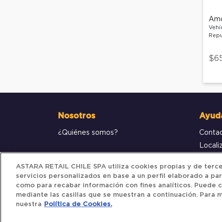
Vehí
Repu
$6
Nosotros
Ayud
¿Quiénes somos?
Conta
Locali
Compr
ASTARA RETAIL CHILE SPA utiliza cookies propias y de tercer
servicios personalizados en base a un perfil elaborado a par
como para recabar información con fines analíticos. Puede c
mediante las casillas que se muestran a continuación. Para m
nuestra
Política de Cookies.
Iberocar © 2025. All Rights Reserved.