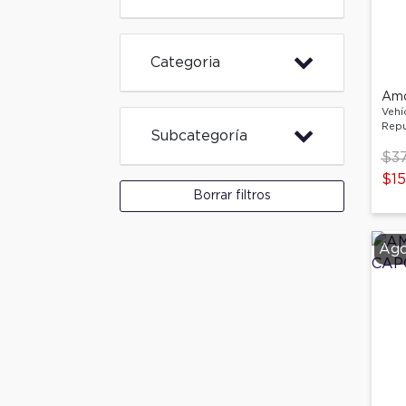
Categoria
Vehí
Repu
Subcategoría
Pri
$37
$15
Borrar filtros
Ago