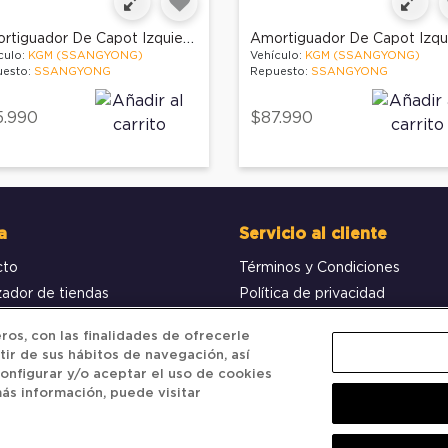
Amortiguador De Capot Izquierdo
culo:
KGM (SSANGYONG)
Vehículo:
KGM (SSANGYONG)
esto:
SSANGYONG
Repuesto:
SSANGYONG
5.990
$87.990
a
Servicio al cliente
cto
Términos y Condiciones
zador de tiendas
Política de privacidad
obar pedido
Política de Cookies
os, con las finalidades de ofrecerle
tir de sus hábitos de navegación, así
onfigurar y/o aceptar el uso de cookies
ás información, puede visitar