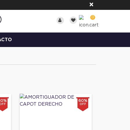
×
0
ACTO
20%
60%
OFF
OFF