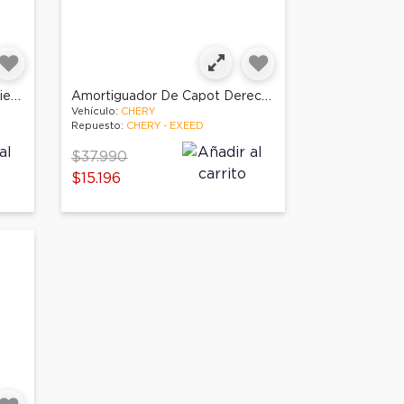
Amortiguador De Capot Izquierdo
Amortiguador De Capot Derecho
Vehículo:
CHERY
Repuesto:
CHERY - EXEED
Price reduced from
to
$37.990
$15.196