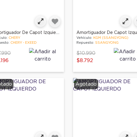
Amortiguador De Capot Izquierdo
culo:
CHERY
Vehículo:
KGM (SSANGYONG)
esto:
CHERY - EXEED
Repuesto:
SSANGYONG
ce reduced from
to
Price reduced from
to
.990
$10.990
.196
$8.792
tado
Agotado