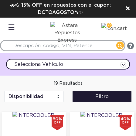
🚗💨 15% OFF en repuestos con el cupón:
×
DCTOAGOSTO🔧✨
0
☰
Selecciona Vehículo
19 Resultados
Filtro
80%
40%
OFF
OFF