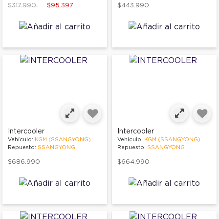
Price reduced from
to
$317.990
$95.397
$443.990
Intercooler
Intercooler
Vehículo:
KGM (SSANGYONG)
Vehículo:
KGM (SSANGYONG)
Repuesto:
SSANGYONG
Repuesto:
SSANGYONG
$686.990
$664.990