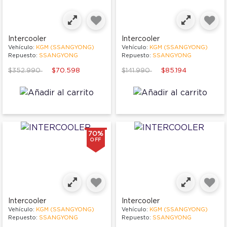
Intercooler
Intercooler
Vehículo:
KGM (SSANGYONG)
Vehículo:
KGM (SSANGYONG)
Repuesto:
SSANGYONG
Repuesto:
SSANGYONG
Price reduced from
to
Price reduced from
to
$352.990
$70.598
$141.990
$85.194
70%
OFF
Intercooler
Intercooler
Vehículo:
KGM (SSANGYONG)
Vehículo:
KGM (SSANGYONG)
Repuesto:
SSANGYONG
Repuesto:
SSANGYONG