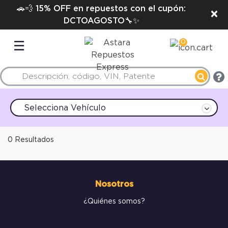
🚗💨 15% OFF en repuestos con el cupón:
×
DCTOAGOSTO🔧✨
0
☰
Selecciona Vehículo
0 Resultados
Nosotros
¿Quiénes somos?