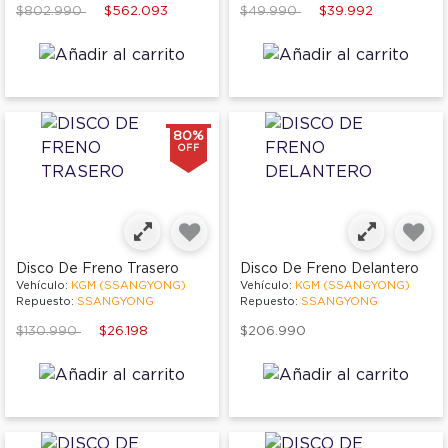
Price reduced from
to
Price reduced from
to
$802.990
$562.093
$49.990
$39.992
80%
OFF
Disco De Freno Trasero
Disco De Freno Delantero
Vehículo:
KGM (SSANGYONG)
Vehículo:
KGM (SSANGYONG)
Repuesto:
SSANGYONG
Repuesto:
SSANGYONG
Price reduced from
to
$130.990
$26.198
$206.990