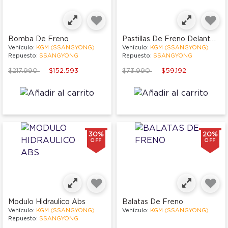
Pastillas De Freno Delanteras
Bomba De Freno
Vehículo:
KGM (SSANGYONG)
Vehículo:
KGM (SSANGYONG)
Repuesto:
SSANGYONG
Repuesto:
SSANGYONG
Price reduced from
to
Price reduced from
to
$217.990
$152.593
$73.990
$59.192
30%
20%
OFF
OFF
Modulo Hidraulico Abs
Balatas De Freno
Vehículo:
KGM (SSANGYONG)
Vehículo:
KGM (SSANGYONG)
Repuesto:
SSANGYONG