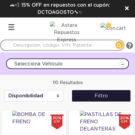
🚗💨 15% OFF en repuestos con el cupón:
×
DCTOAGOSTO🔧✨
0
☰
Selecciona Vehículo
110 Resultados
Filtro
30%
20%
OFF
OFF