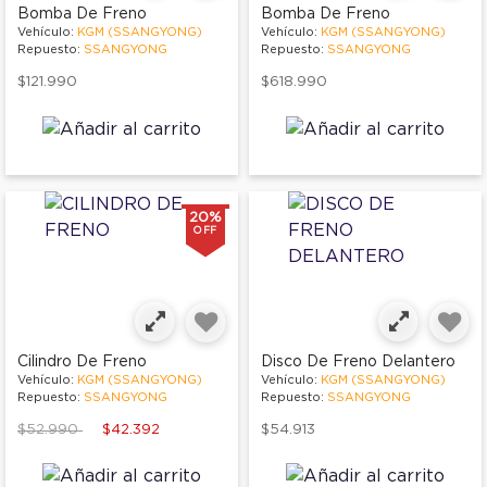
Bomba De Freno
Bomba De Freno
Vehículo:
KGM (SSANGYONG)
Vehículo:
KGM (SSANGYONG)
Repuesto:
SSANGYONG
Repuesto:
SSANGYONG
$121.990
$618.990
20%
OFF
Cilindro De Freno
Disco De Freno Delantero
Vehículo:
KGM (SSANGYONG)
Vehículo:
KGM (SSANGYONG)
Repuesto:
SSANGYONG
Repuesto:
SSANGYONG
Price reduced from
to
$52.990
$42.392
$54.913