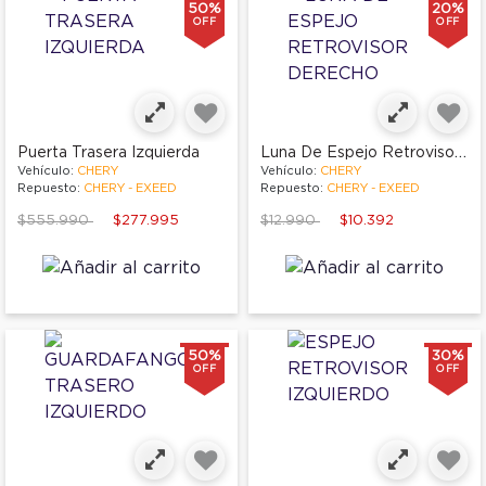
50%
20%
OFF
OFF
Luna De Espejo Retrovisor Derecho
Puerta Trasera Izquierda
Vehículo:
CHERY
Vehículo:
CHERY
Repuesto:
CHERY - EXEED
Repuesto:
CHERY - EXEED
Price reduced from
to
Price reduced from
to
$555.990
$277.995
$12.990
$10.392
50%
30%
OFF
OFF