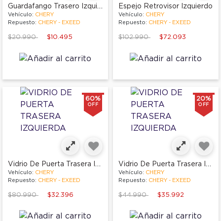
Guardafango Trasero Izquierdo
Espejo Retrovisor Izquierdo
Vehículo:
CHERY
Vehículo:
CHERY
Repuesto:
CHERY - EXEED
Repuesto:
CHERY - EXEED
Price reduced from
to
Price reduced from
to
$20.990
$10.495
$102.990
$72.093
60%
20%
OFF
OFF
Vidrio De Puerta Trasera Izquierda
Vidrio De Puerta Trasera Izquierda
Vehículo:
CHERY
Vehículo:
CHERY
Repuesto:
CHERY - EXEED
Repuesto:
CHERY - EXEED
Price reduced from
to
Price reduced from
to
$80.990
$32.396
$44.990
$35.992