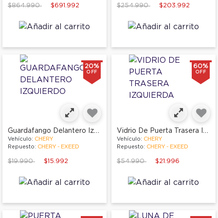
Price reduced from
to
Price reduced from
to
$864.990
$691.992
$254.990
$203.992
20%
60%
OFF
OFF
Guardafango Delantero Izquierdo
Vidrio De Puerta Trasera Izquierda
Vehículo:
CHERY
Vehículo:
CHERY
Repuesto:
CHERY - EXEED
Repuesto:
CHERY - EXEED
Price reduced from
to
Price reduced from
to
$19.990
$15.992
$54.990
$21.996