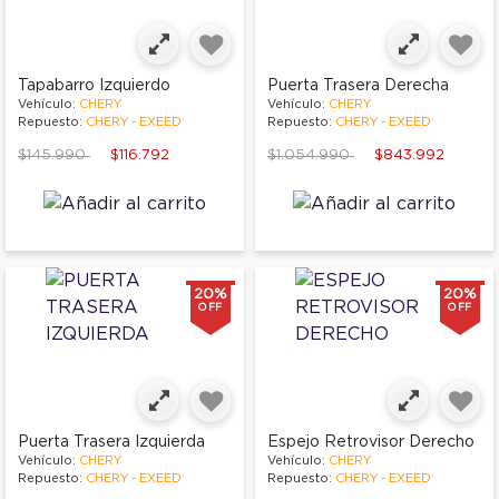
Tapabarro Izquierdo
Puerta Trasera Derecha
Vehículo:
CHERY
Vehículo:
CHERY
Repuesto:
CHERY - EXEED
Repuesto:
CHERY - EXEED
Price reduced from
to
Price reduced from
to
$145.990
$116.792
$1.054.990
$843.992
20%
20%
OFF
OFF
Puerta Trasera Izquierda
Espejo Retrovisor Derecho
Vehículo:
CHERY
Vehículo:
CHERY
Repuesto:
CHERY - EXEED
Repuesto:
CHERY - EXEED