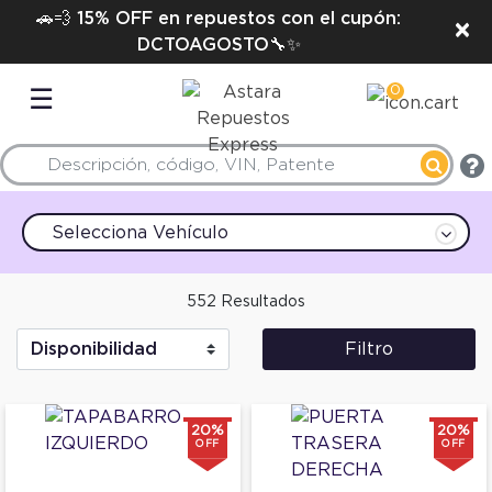
🚗💨 15% OFF en repuestos con el cupón:
×
DCTOAGOSTO🔧✨
0
☰
Selecciona Vehículo
552 Resultados
Filtro
20%
20%
OFF
OFF