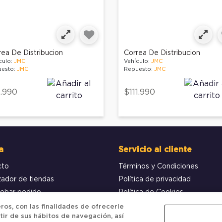
rea De Distribucion
Correa De Distribucion
culo:
JMC
Vehículo:
JMC
esto:
JMC
Repuesto:
JMC
.990
$111.990
a
Servicio al cliente
cto
Términos y Condiciones
zador de tiendas
Política de privacidad
obar pedido
Política de Cookies
os, con las finalidades de ofrecerle
tir de sus hábitos de navegación, así