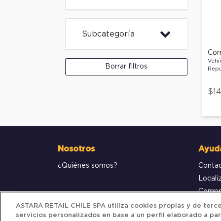
Subcategoría
Cor
Vehí
Borrar filtros
Repu
$14
Nosotros
Ayud
¿Quiénes somos?
Conta
Locali
Compr
ASTARA RETAIL CHILE SPA utiliza cookies propias y de tercer
servicios personalizados en base a un perfil elaborado a par