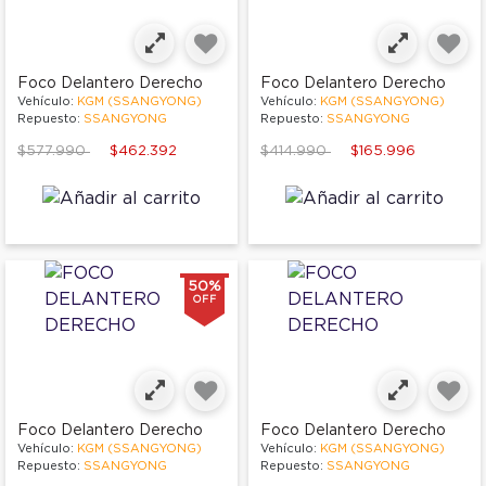
Foco Delantero Derecho
Foco Delantero Derecho
Vehículo:
KGM (SSANGYONG)
Vehículo:
KGM (SSANGYONG)
Repuesto:
SSANGYONG
Repuesto:
SSANGYONG
Price reduced from
to
Price reduced from
to
$577.990
$462.392
$414.990
$165.996
50%
OFF
Foco Delantero Derecho
Foco Delantero Derecho
Vehículo:
KGM (SSANGYONG)
Vehículo:
KGM (SSANGYONG)
Repuesto:
SSANGYONG
Repuesto:
SSANGYONG