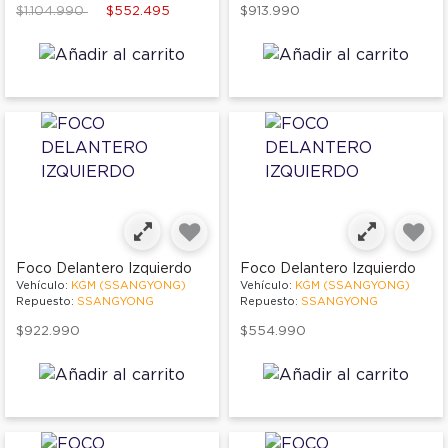
Price reduced from
to
$1.104.990
$552.495
$913.990
Foco Delantero Izquierdo
Foco Delantero Izquierdo
Vehículo:
KGM (SSANGYONG)
Vehículo:
KGM (SSANGYONG)
Repuesto:
SSANGYONG
Repuesto:
SSANGYONG
$922.990
$554.990