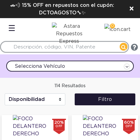
🚗💨 15% OFF en repuestos con el cupón:
×
DCTOAGOSTO🔧✨
0
☰
Selecciona Vehículo
114 Resultados
Filtro
20%
60%
OFF
OFF