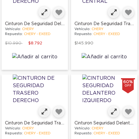
Cinturon De Seguridad Delantero Derecho
Cinturon De Seguridad Trasero Central
Vehículo:
CHERY
Vehículo:
CHERY
Repuesto:
CHERY - EXEED
Repuesto:
CHERY - EXEED
Price reduced from
to
$10.990
$8.792
$145.990
60%
OFF
Cinturon De Seguridad Trasero Derecho
Cinturon Seguridad Delantero Izquierdo
Vehículo:
CHERY
Vehículo:
CHERY
Repuesto:
CHERY - EXEED
Repuesto:
CHERY - EXEED