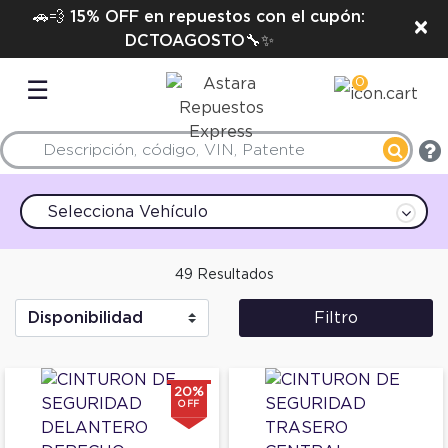
🚗💨 15% OFF en repuestos con el cupón:
×
DCTOAGOSTO🔧✨
0
☰
Selecciona Vehículo
49 Resultados
Filtro
20%
OFF