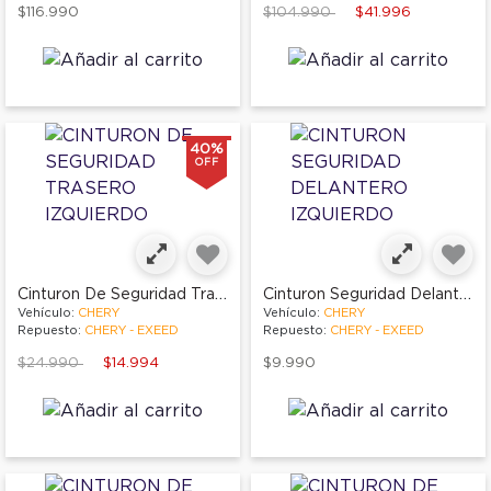
Price reduced from
to
$116.990
$104.990
$41.996
40%
OFF
Cinturon De Seguridad Trasero Izquierdo
Cinturon Seguridad Delantero Izquierdo
Vehículo:
CHERY
Vehículo:
CHERY
Repuesto:
CHERY - EXEED
Repuesto:
CHERY - EXEED
Price reduced from
to
$24.990
$14.994
$9.990