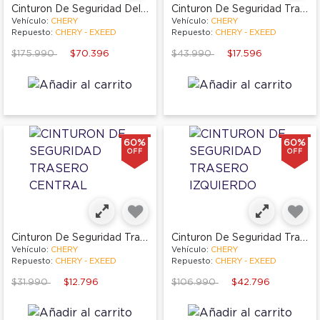
Cinturon De Seguridad Delantero Derecho
Cinturon De Seguridad Trasero Derecho
Vehículo:
CHERY
Vehículo:
CHERY
Repuesto:
CHERY - EXEED
Repuesto:
CHERY - EXEED
Price reduced from
to
Price reduced from
to
$175.990
$70.396
$43.990
$17.596
60%
60%
OFF
OFF
Cinturon De Seguridad Trasero Central
Cinturon De Seguridad Trasero Izquierdo
Vehículo:
CHERY
Vehículo:
CHERY
Repuesto:
CHERY - EXEED
Repuesto:
CHERY - EXEED
Price reduced from
to
Price reduced from
to
$31.990
$12.796
$106.990
$42.796