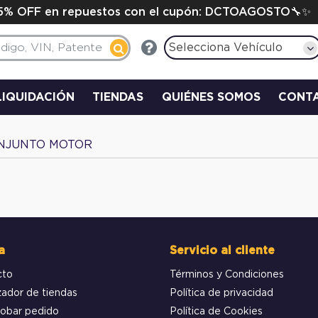
15% OFF en repuestos con el cupón: DCTOAGOSTO🔧✨
Selecciona Vehículo
LIQUIDACIÓN
TIENDAS
QUIÉNES SOMOS
CONT
NJUNTO MOTOR
a
Servicio al cliente
cto
Términos y Condiciones
zador de tiendas
Política de privacidad
obar pedido
Política de Cookies