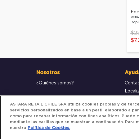
Foco
Vehí
Repu
Pri
$2
$7.
Nosotros
Ayud
¿Quiénes somos?
Conta
Locali
Compr
ASTARA RETAIL CHILE SPA utiliza cookies propias y de tercer
servicios personalizados en base a un perfil elaborado a par
como para recabar información con fines analíticos. Puede c
mediante las casillas que se muestran a continuación. Para m
nuestra
Política de Cookies.
Iberocar © 2025. All Rights Reserved.