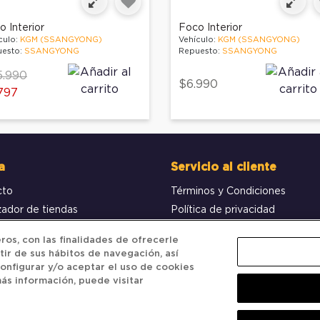
 Interior
Foco Interior
culo:
KGM (SSANGYONG)
Vehículo:
KGM (SSANGYONG)
esto:
SSANGYONG
Repuesto:
SSANGYONG
ce reduced from
to
5.990
$6.990
797
a
Servicio al cliente
cto
Términos y Condiciones
zador de tiendas
Política de privacidad
obar pedido
Política de Cookies
os, con las finalidades de ofrecerle
tir de sus hábitos de navegación, así
onfigurar y/o aceptar el uso de cookies
ás información, puede visitar