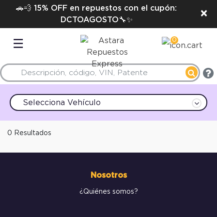
🚗💨 15% OFF en repuestos con el cupón:
×
DCTOAGOSTO🔧✨
0
☰
Selecciona Vehículo
0 Resultados
Nosotros
¿Quiénes somos?