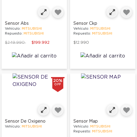
Sensor Abs
Sensor Ckp
Vehículo:
MITSUBISHI
Vehículo:
MITSUBISHI
Repuesto:
MITSUBISHI
Repuesto:
MITSUBISHI
Price reduced from
to
$249.990
$199.992
$12.990
20%
OFF
Sensor De Oxigeno
Sensor Map
Vehículo:
MITSUBISHI
Vehículo:
MITSUBISHI
Repuesto:
MITSUBISHI