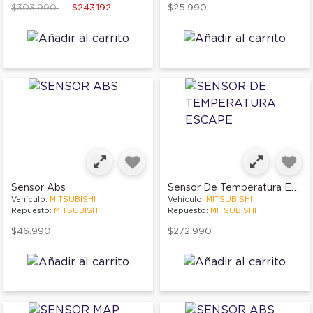
Price reduced from
to
$303.990
$243.192
$25.990
Sensor De Temperatura Escape
Sensor Abs
Vehículo:
MITSUBISHI
Vehículo:
MITSUBISHI
Repuesto:
MITSUBISHI
Repuesto:
MITSUBISHI
$46.990
$272.990