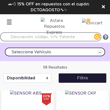
🚗💨 15% OFF en repuestos con el cupón:
×
DCTOAGOSTO🔧✨
0
☰
Selecciona Vehículo
58 Resultados
Filtro
20%
OFF